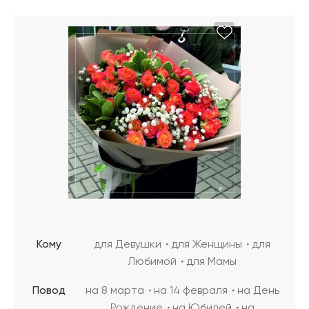
Кому
для Девушки
для Женщины
для
Любимой
для Мамы
Повод
на 8 марта
на 14 февраля
на День
Рождение
на Юбилей
на