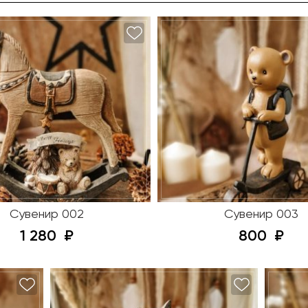
Сувенир 002
Сувенир 003
1 280
800