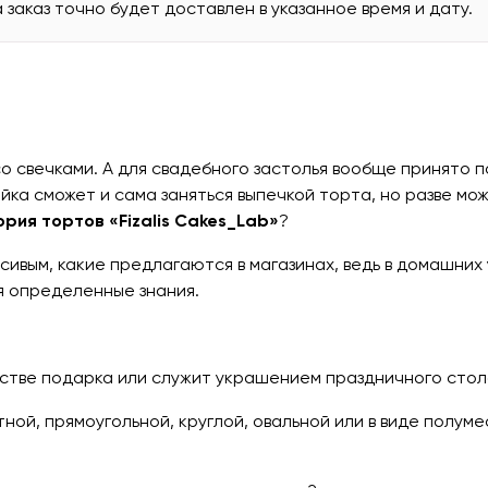
а заказ точно будет доставлен в указанное время и дату.
со свечками. А для свадебного застолья вообще принято 
йка сможет и сама заняться выпечкой торта, но разве мо
рия тортов «Fizalis Cakes_Lab»
?
ивым, какие предлагаются в магазинах, ведь в домашних
я определенные знания.
естве подарка или служит украшением праздничного стол
ой, прямоугольной, круглой, овальной или в виде полумес